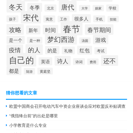
冬天
唐代
冬季
北京
学校
大学
娘家
宋代
很多人
孩子
寓意
手机
工作
技能
春节
攻略
春节期间
时间
新年
梦幻西游
游戏
是一个
是一种
汤圆
的人
疫情
红包
的是
礼物
考试
自己的
还不
诗人
英语
诗词
费用
都是
黄庭坚
陆游
猜你想看的文章
欧盟中国商会召开电动汽车中资企业座谈会应对欧盟反补贴调查
“俄指绛台前”的出处是哪里
小学教育是什么专业