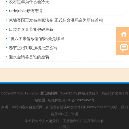
农村过年为什么会冷天
radojubile所有型号
柬埔寨国王发布皇家法令 正式任命洪玛奈为新任首相
口袋奇兵春节礼包码最新
“腾六冬来偏放惰”的出处是哪里
春节正楷对联加横批怎么写
避水金睛兽是谁的坐骑
Copyright © 2012 - 2026
爱心妈妈网
Powered by
网站分类目录
|
精选推荐文章
|
网
站地图
|
疑难解答
苏ICP备12025952号
声明：本站内容来自互联网，如信息有错误可发邮件到f_fb#foxmail.com说明，我们
会及时纠正，谢谢
本站仅为个人兴趣爱好，不接盈利性广告及商业合作
小男孩