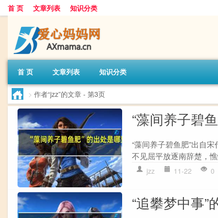
首 页
文章列表
知识分类
首 页
文章列表
知识分类
>
作者“jzz”的文章
- 第3页
“藻间养子碧
“藻间养子碧鱼肥”出自宋
不见屈平放逐南辞楚，憔悴
jzz
11-22
0
“追攀梦中事”