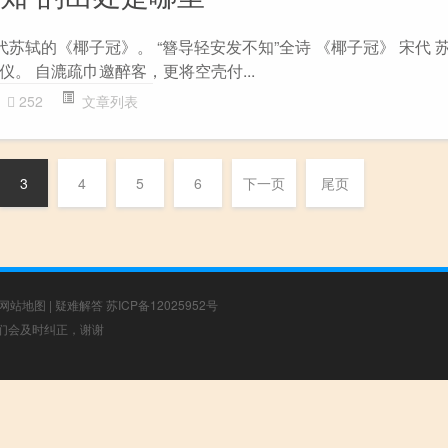
代苏轼的《椰子冠》。 “簪导轻安发不知”全诗 《椰子冠》 宋代 
。 自漉疏巾邀醉客，更将空壳付...
252
文章列表
3
4
5
6
下一页
尾页
网站地图
|
疑难解答
苏ICP备12025952号
，我们会及时纠正，谢谢