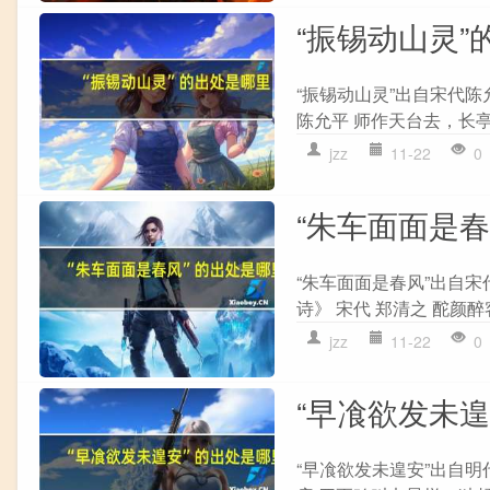
“振锡动山灵”
“振锡动山灵”出自宋代陈
陈允平 师作天台去，长亭
jzz
11-22
0
“朱车面面是
“朱车面面是春风”出自宋
诗》 宋代 郑清之 酡颜醉
jzz
11-22
0
“早飡欲发未
“早飡欲发未遑安”出自明