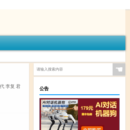
☚
代 李复 君
公告