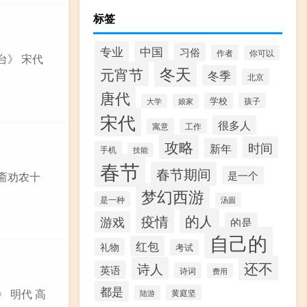
标签
专业
中国
习俗
作者
你可以
台》 宋代
冬天
元宵节
冬季
北京
唐代
学校
孩子
大学
娘家
宋代
很多人
寓意
工作
攻略
时间
新年
手机
技能
春节
春节期间
是一个
虚斋劝农十
梦幻西游
是一种
汤圆
的人
疫情
游戏
的是
自己的
红包
礼物
考试
还不
诗人
英语
诗词
费用
都是
 明代 高
黄庭坚
陆游