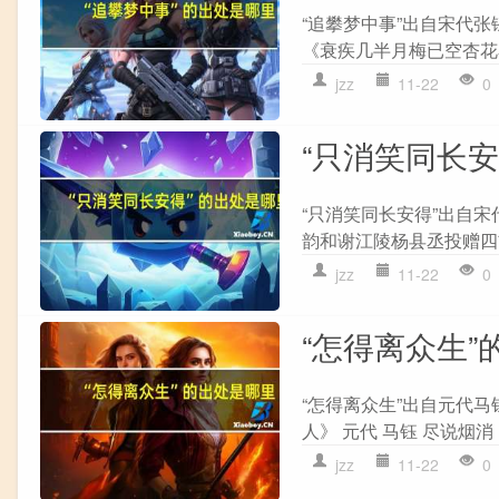
“追攀梦中事”出自宋代
《衰疾几半月梅已空杏花亦
jzz
11-22
0
“只消笑同长
“只消笑同长安得”出自宋
韵和谢江陵杨县丞投赠四首
jzz
11-22
0
“怎得离众生”
“怎得离众生”出自元代马
人》 元代 马钰 尽说烟消
jzz
11-22
0