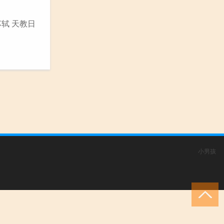
苏轼 天教日
小男孩