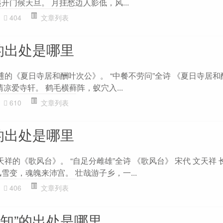
开门候天旦。 月挂愁边人影低，风...
404
文章列表
的出处是哪里
逋的《夏日寺居和酬叶次公》。 “中餐不劳问”全诗 《夏日寺居
清凉爱寺轩。 鹤毛横藓阵，蚁穴入...
610
文章列表
的出处是哪里
天祥的《歌风台》。 “自足分雌雄”全诗 《歌风台》 宋代 文天祥 
雪变，魂魄来沛宫。 壮哉游子乡，一...
406
文章列表
不知”的出处是哪里