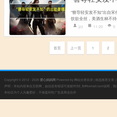
“簪导轻安发不知”出自宋
饮欲全丝，美酒生林不待仪
jzz
11-20
0
首页
上一页
1
2
Copyright © 2012 - 2026
爱心妈妈网
Powered by
网站分类目录
|
精选推荐文章
|
声明：本站内容来自互联网，如信息有错误可发邮件到f_fb#foxmail.com说明
本站仅为个人兴趣爱好，不接盈利性广告及商业合作