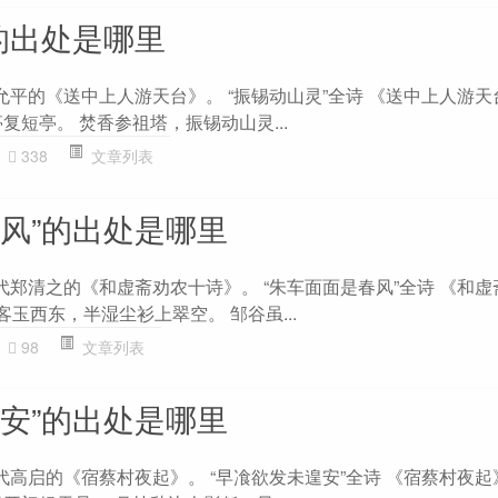
的出处是哪里
允平的《送中上人游天台》。 “振锡动山灵”全诗 《送中上人游天
复短亭。 焚香参祖塔，振锡动山灵...
338
文章列表
春风”的出处是哪里
代郑清之的《和虚斋劝农十诗》。 “朱车面面是春风”全诗 《和
客玉西东，半湿尘衫上翠空。 邹谷虽...
98
文章列表
遑安”的出处是哪里
代高启的《宿蔡村夜起》。 “早飡欲发未遑安”全诗 《宿蔡村夜起》