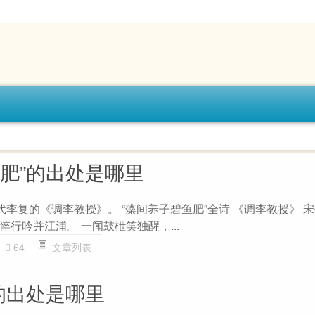
鱼肥”的出处是哪里
代李复的《调李教授》。 “藻间养子碧鱼肥”全诗 《调李教授》 宋
行吟并江浦。 一闻鼓枻笑独醒，...
64
文章列表
的出处是哪里