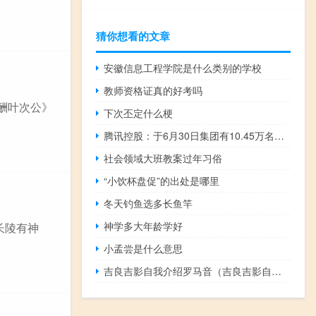
猜你想看的文章
安徽信息工程学院是什么类别的学校
教师资格证真的好考吗
和酬叶次公》
下次丕定什么梗
腾讯控股：于6月30日集团有10.45万名雇员较3月31日的10.62万减少约1700人
社会领域大班教案过年习俗
“小饮杯盘促”的出处是哪里
冬天钓鱼选多长鱼竿
神学多大年龄学好
长陵有神
小孟尝是什么意思
吉良吉影自我介绍罗马音（吉良吉影自我介绍罗马音）