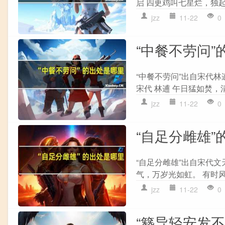
启 四更鸡叫七星烂，独起
jzz
11-22
0
“中餐不劳问”
“中餐不劳问”出自宋代林
宋代 林逋 午日猛如焚，
jzz
11-22
0
“自足分雌雄”
“自足分雌雄”出自宋代文
气，万岁光如虹。 有时风
jzz
11-22
0
“簪导轻安发