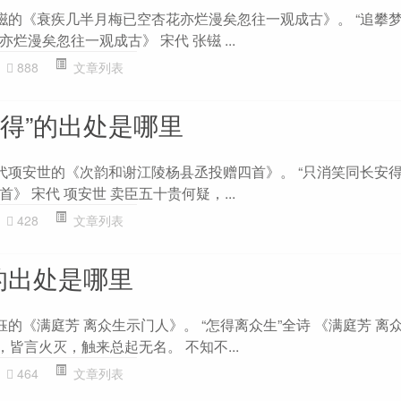
张镃的《衰疾几半月梅已空杏花亦烂漫矣忽往一观成古》。 “追攀梦
烂漫矣忽往一观成古》 宋代 张镃 ...
888
文章列表
安得”的出处是哪里
代项安世的《次韵和谢江陵杨县丞投赠四首》。 “只消笑同长安得
》 宋代 项安世 卖臣五十贵何疑，...
428
文章列表
的出处是哪里
钰的《满庭芳 离众生示门人》。 “怎得离众生”全诗 《满庭芳 离
，皆言火灭，触来总起无名。 不知不...
464
文章列表