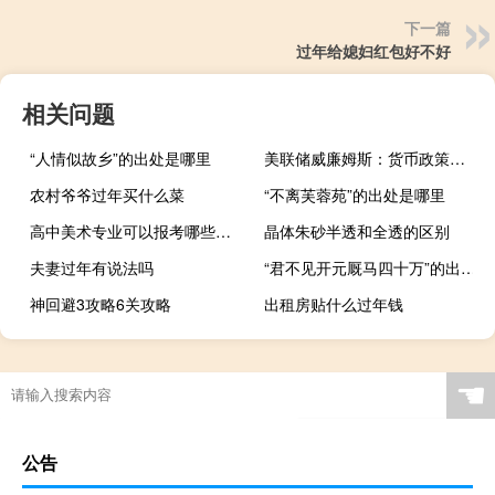
下一篇
过年给媳妇红包好不好
相关问题
“人情似故乡”的出处是哪里
美联储威廉姆斯：货币政策处于非常良好的状态正在影响经济；美联储面临的问题是货币政策是否需要变得具有限制性
农村爷爷过年买什么菜
“不离芙蓉苑”的出处是哪里
高中美术专业可以报考哪些学校
晶体朱砂半透和全透的区别
夫妻过年有说法吗
“君不见开元厩马四十万”的出处是哪里
神回避3攻略6关攻略
出租房贴什么过年钱
☚
公告