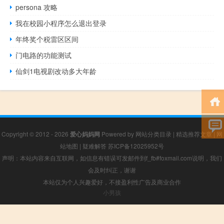
persona 攻略
我在校园小程序怎么退出登录
年终奖个税雷区区间
门电路的功能测试
仙剑1电视剧改动多大年龄
Copyright © 2012 - 2026
爱心妈妈网
Powered by
网站分类目录
|
精选推荐文章
|
网
站地图
|
疑难解答
苏ICP备12025952号
声明：本站内容来自互联网，如信息有错误可发邮件到f_fb#foxmail.com说明，我们
会及时纠正，谢谢
本站仅为个人兴趣爱好，不接盈利性广告及商业合作
小男孩