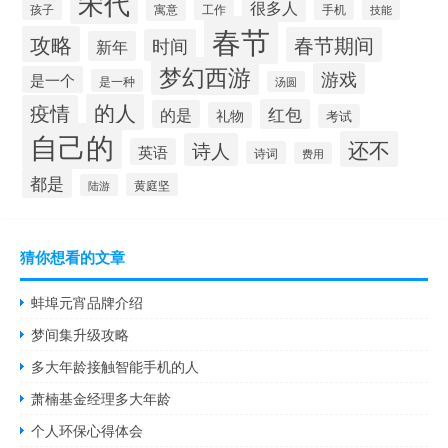
宋代
很多人
孩子
寓意
手机
工作
技能
春节
攻略
春节期间
时间
新年
梦幻西游
游戏
是一个
是一种
汤圆
的人
疫情
红包
的是
礼物
考试
自己的
还不
诗人
英语
诗词
费用
都是
黄庭坚
陆游
猜你想看的文章
蚌埠元宵品牌介绍
梦间集升级攻略
多大年龄接触智能手机的人
萧楠基金经理多大年龄
个人环保心得体会