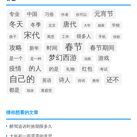
元宵节
专业
中国
习俗
作者
你可以
冬天
唐代
冬季
北京
学校
大学
娘家
宋代
很多人
孩子
寓意
手机
工作
技能
春节
攻略
春节期间
时间
新年
梦幻西游
游戏
是一个
是一种
汤圆
的人
疫情
红包
的是
礼物
考试
自己的
还不
诗人
英语
诗词
费用
都是
黄庭坚
陆游
猜你想看的文章
醉驾追诉时效期限多久
大年初一雨霏霏的意思