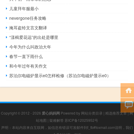
儿童拜年服最小
nevergone任务攻略
掩耳盗铃文言文翻译
“漾楫爱花远”的出处是哪里
今年为什么叫政治大年
春节一直下雨什么
和今年过年有关作文
苏泊尔电磁炉显示e0怎样检修（苏泊尔电磁炉显示e0）
Copyright © 2012 - 2026
爱心妈妈网
Powered by
网站分类目录
|
精选推荐文章
|
网
站地图
|
疑难解答
苏ICP备12025952号
声明：本站内容来自互联网，如信息有错误可发邮件到f_fb#foxmail.com说明，我们