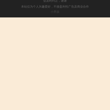
会及时纠正，谢谢
本站仅为个人兴趣爱好，不接盈利性广告及商业合作
小男孩