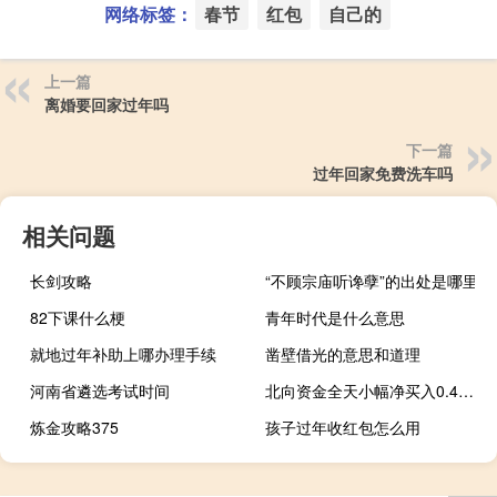
网络标签：
春节
红包
自己的
上一篇
离婚要回家过年吗
下一篇
过年回家免费洗车吗
相关问题
长剑攻略
“不顾宗庙听谗孽”的出处是哪里
82下课什么梗
青年时代是什么意思
就地过年补助上哪办理手续
凿壁借光的意思和道理
河南省遴选考试时间
北向资金全天小幅净买入0.41亿元
炼金攻略375
孩子过年收红包怎么用